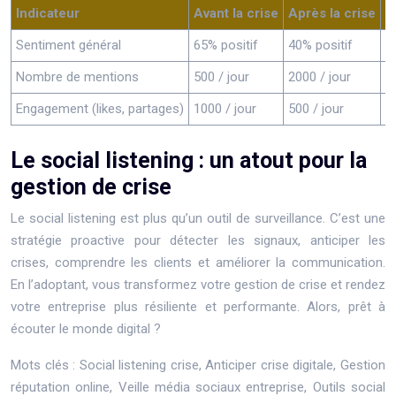
Indicateur
Avant la crise
Après la crise
É
Sentiment général
65% positif
40% positif
-
Nombre de mentions
500 / jour
2000 / jour
+
Engagement (likes, partages)
1000 / jour
500 / jour
-
Le social listening : un atout pour la
gestion de crise
Le social listening est plus qu’un outil de surveillance. C’est une
stratégie proactive pour détecter les signaux, anticiper les
crises, comprendre les clients et améliorer la communication.
En l’adoptant, vous transformez votre gestion de crise et rendez
votre entreprise plus résiliente et performante. Alors, prêt à
écouter le monde digital ?
Mots clés : Social listening crise, Anticiper crise digitale, Gestion
réputation online, Veille média sociaux entreprise, Outils social